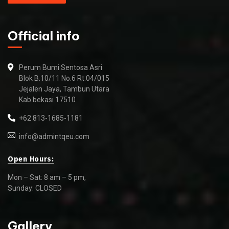
Official info
Perum Bumi Sentosa Asri
Blok B.10/11 No.6 Rt.04/015
Jejalen Jaya, Tambun Utara
Kab.bekasi 17510
+62 813-1685-1181
info@admintqeu.com
Open Hours:
Mon – Sat: 8 am – 5 pm,
Sunday: CLOSED
Gallery