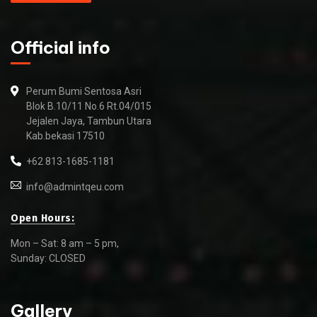
Official info
Perum Bumi Sentosa Asri
Blok B.10/11 No.6 Rt.04/015
Jejalen Jaya, Tambun Utara
Kab.bekasi 17510
+62 813-1685-1181
info@admintqeu.com
Open Hours:
Mon – Sat: 8 am – 5 pm,
Sunday: CLOSED
Gallery