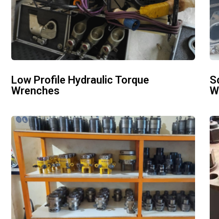
Low Profile Hydraulic Torque
S
Wrenches
W