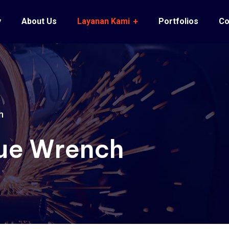
y
About Us
Layanan Kami
Portfolios
Co
h
que Wrench