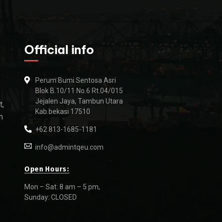
Official info
Perum Bumi Sentosa Asri
Blok B.10/11 No.6 Rt.04/015
Jejalen Jaya, Tambun Utara
t,
Kab.bekasi 17510
n
+62 813-1685-1181
info@admintqeu.com
Open Hours:
Mon – Sat: 8 am – 5 pm,
Sunday: CLOSED