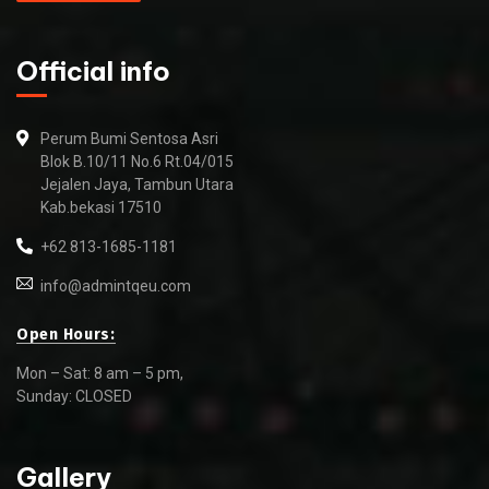
Official info
Perum Bumi Sentosa Asri
Blok B.10/11 No.6 Rt.04/015
Jejalen Jaya, Tambun Utara
Kab.bekasi 17510
+62 813-1685-1181
info@admintqeu.com
Open Hours:
Mon – Sat: 8 am – 5 pm,
Sunday: CLOSED
Gallery