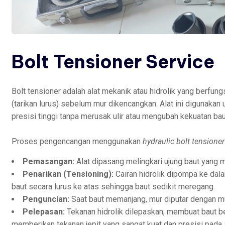
Bolt Tensioner Service
Bolt tensioner adalah alat mekanik atau hidrolik yang berfun
(tarikan lurus) sebelum mur dikencangkan. Alat ini digunak
presisi tinggi tanpa merusak ulir atau mengubah kekuatan bau
Proses pengencangan menggunakan
hydraulic bolt tensioner
Pemasangan:
Alat dipasang melingkari ujung baut yang m
Penarikan (Tensioning):
Cairan hidrolik dipompa ke dal
baut secara lurus ke atas sehingga baut sedikit meregang.
Penguncian:
Saat baut memanjang, mur diputar dengan 
Pelepasan:
Tekanan hidrolik dilepaskan, membuat baut b
memberikan tekanan jepit yang sangat kuat dan presisi pad