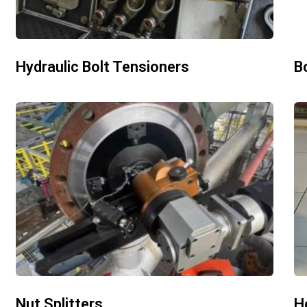
Hydraulic Bolt Tensioners
B
Nut Splitters
H