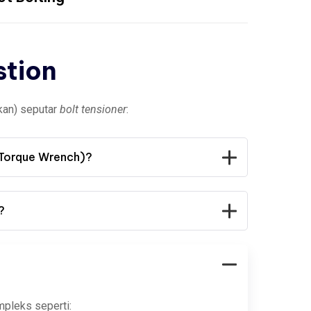
stion
kan) seputar
bolt tensioner
:
 (Torque Wrench)?
?
mpleks seperti: