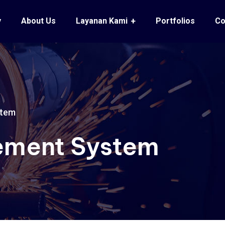
y
About Us
Layanan Kami
Portfolios
Co
stem
ement System