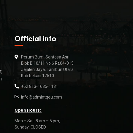
Official info
Perum Bumi Sentosa Asri
Blok B.10/11 No.6 Rt.04/015
Jejalen Jaya, Tambun Utara
t,
Kab.bekasi 17510
n
+62 813-1685-1181
info@admintqeu.com
Open Hours:
Mon – Sat: 8 am – 5 pm,
Sunday: CLOSED