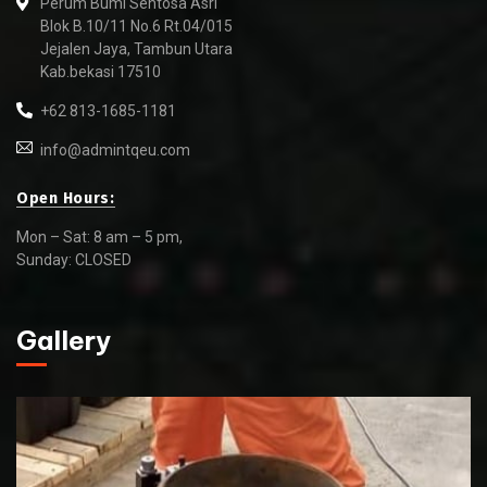
Perum Bumi Sentosa Asri
Blok B.10/11 No.6 Rt.04/015
Jejalen Jaya, Tambun Utara
Kab.bekasi 17510
+62 813-1685-1181
info@admintqeu.com
Open Hours:
Mon – Sat: 8 am – 5 pm,
Sunday: CLOSED
Gallery