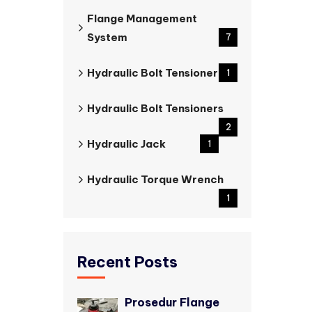
Flange Management
System
7
Hydraulic Bolt Tensioner
1
Hydraulic Bolt Tensioners
2
Hydraulic Jack
1
Hydraulic Torque Wrench
1
Recent Posts
Prosedur Flange