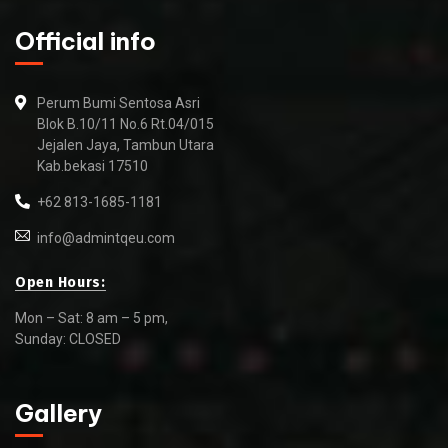
Official info
Perum Bumi Sentosa Asri
Blok B.10/11 No.6 Rt.04/015
Jejalen Jaya, Tambun Utara
Kab.bekasi 17510
+62 813-1685-1181
info@admintqeu.com
Open Hours:
Mon – Sat: 8 am – 5 pm,
Sunday: CLOSED
Gallery