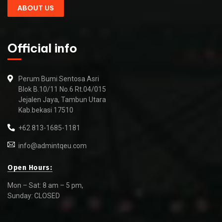
ABOUT US
Official info
Perum Bumi Sentosa Asri
Blok B.10/11 No.6 Rt.04/015
Jejalen Jaya, Tambun Utara
Kab.bekasi 17510
+62 813-1685-1181
info@admintqeu.com
Open Hours:
Mon – Sat: 8 am – 5 pm,
Sunday: CLOSED