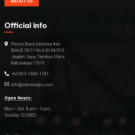
ABOUT US
Official info
Perum Bumi Sentosa Asri
Blok B.10/11 No.6 Rt.04/015
Jejalen Jaya, Tambun Utara
Kab.bekasi 17510
+62 813-1685-1181
info@admintqeu.com
Open Hours:
Mon – Sat: 8 am – 5 pm,
Sunday: CLOSED