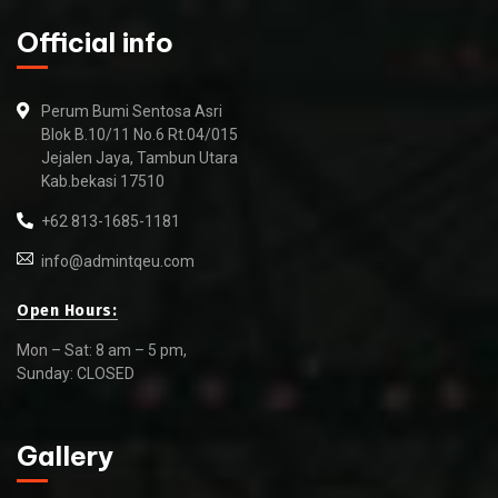
Official info
Perum Bumi Sentosa Asri
Blok B.10/11 No.6 Rt.04/015
Jejalen Jaya, Tambun Utara
Kab.bekasi 17510
+62 813-1685-1181
info@admintqeu.com
Open Hours:
Mon – Sat: 8 am – 5 pm,
Sunday: CLOSED
Gallery