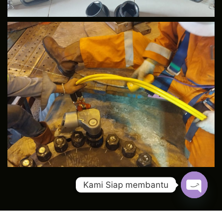
Kami Siap membantu
Open c